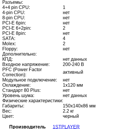
Разъемы:
4+4 pin CPU:
1
4-pin CPU:
нет
8-pin CPU:
нет
PCI-E 6pin:
нет
PCI-E 6+2pin:
2
PCI-E 8pin:
нет
SATA:
4
Molex:
2
Floppy:
нет
Дополнительно:
КПД:
нет данных
Входное напряжение:
200-240 В
PFC (Power Factor
активный
Correction):
Модульное подключение:
нет
Охлаждение:
1х120 мм
Стандарт 80 Plus:
нет
Уровень шума:
нет данных
Физические характеристики:
Габариты:
150х140х86 мм
Вес:
2.2 кг
Цвет:
черный
Производитель
1STPLAYER