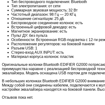
Тип беспроводного подключения:
Bluetooth
Тип электропитания:
от сети
Суммарная звуковая мощность:
32 Вт
Частотный диапазон:
98 Гц — 20 КГц
Отношение сигнал/шум:
25 дБ
Беспроводное соединение колонок: есть
Встроенный цифровой декодер: есть
Магнитное экранирование: есть
Пульт ДУ: без пульта
Особенности: Встроенная RGB-подсветка с 12-ти реж
Расположение регуляторов: на боковой панели
Разъем USB: 1
Стерео-вход AUX INPUT: есть
Материал корпуса колонок: пластик
Оригинальные колонки Bluetooth EDIFIER G2000 потрясаю
преимущества наравне с реализацией беспроводной технол
эквалайзера. Модель оснащена USB портом для подключе
В небольших колонках Bluetooth EDIFIER G2000 внимание
Между собой они соединены кабелем, подключаются к мул
настройки эквалайзера находятся на боковой панели. Высо
Отзывов пока нет.