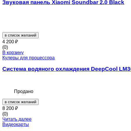
Звуковая панель Xiaomi Soundbar 2.0 Black
в список желаний
4 200
₽
(0)
В корзину
Кулеры для процессора
Система водяного охлаждения DeepCool LM36
Продано
в список желаний
8 200
₽
(0)
Читать далее
Видеокарты