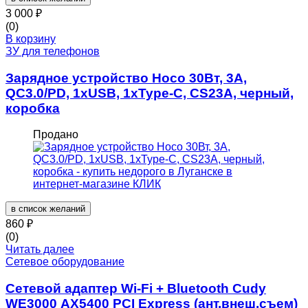
3 000
₽
(0)
В корзину
ЗУ для телефонов
Зарядное устройство Hoco 30Вт, 3А,
QC3.0/PD, 1хUSB, 1хType-C, CS23A, черный,
коробка
Продано
в список желаний
860
₽
(0)
Читать далее
Сетевое оборудование
Сетевой адаптер Wi-Fi + Bluetooth Cudy
WE3000 АХ5400 PCI Express (ант.внеш.съем)