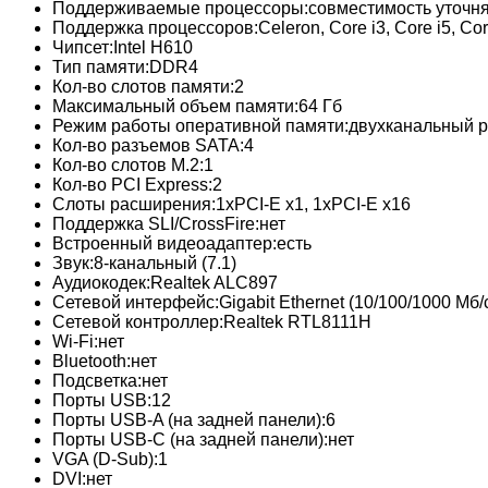
Поддерживаемые процессоры:
совместимость уточня
Поддержка процессоров:
Celeron, Core i3, Core i5, Cor
Чипсет:
Intel H610
Тип памяти:
DDR4
Кол-во слотов памяти:
2
Максимальный объем памяти:
64 Гб
Режим работы оперативной памяти:
двухканальный 
Кол-во разъемов SATA:
4
Кол-во слотов M.2:
1
Кол-во PCI Express:
2
Слоты расширения:
1xPCI-E x1, 1xPCI-E x16
Поддержка SLI/CrossFire:
нет
Встроенный видеоадаптер:
есть
Звук:
8-канальный (7.1)
Аудиокодек:
Realtek ALC897
Сетевой интерфейс:
Gigabit Ethernet (10/100/1000 Мб/
Сетевой контроллер:
Realtek RTL8111H
Wi-Fi:
нет
Bluetooth:
нет
Подсветка:
нет
Порты USB:
12
Порты USB-A (на задней панели):
6
Порты USB-C (на задней панели):
нет
VGA (D-Sub):
1
DVI:
нет