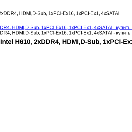
 2xDDR4, HDMI,D-Sub, 1xPCI-Ex16, 1xPCI-Ex1, 4xSATAI
ntel H610, 2xDDR4, HDMI,D-Sub, 1xPCI-Ex