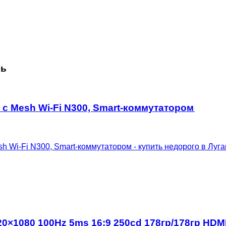
сь
) с Mesh Wi-Fi N300, Smart-коммутатором
Монитор 21.5″ Digma Progress 22A501F VA 1920×1080 100Hz 5ms 16:9 250