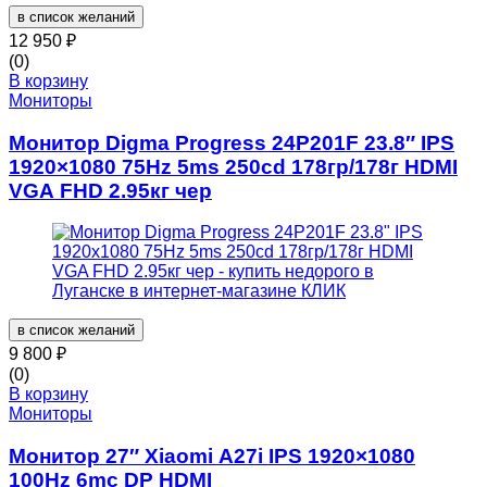
в список желаний
12 950
₽
(0)
В корзину
Мониторы
Монитор Digma Progress 24P201F 23.8″ IPS
1920×1080 75Hz 5ms 250cd 178гр/178г HDMI
VGA FHD 2.95кг чер
в список желаний
9 800
₽
(0)
В корзину
Мониторы
Монитор 27″ Xiaomi A27i IPS 1920×1080
100Hz 6mc DP HDMI