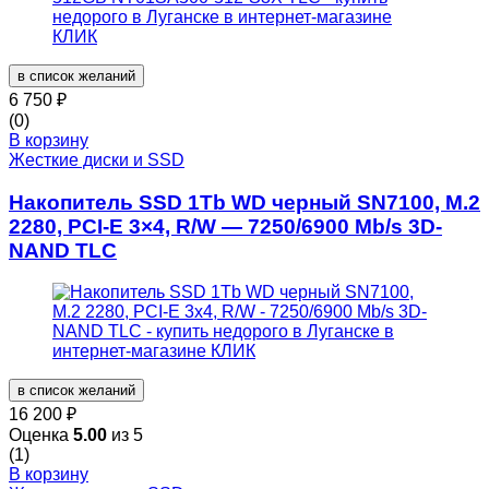
в список желаний
6 750
₽
(0)
В корзину
Жесткие диски и SSD
Накопитель SSD 1Tb WD черный SN7100, M.2
2280, PCI-E 3×4, R/W — 7250/6900 Mb/s 3D-
NAND TLC
в список желаний
16 200
₽
Оценка
5.00
из 5
(1)
В корзину