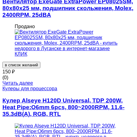
Вентилятор ExeGate ExtraPower EP08025SM,
80x80x25 мм, подшипник скольжения, Molex,
2400RPM, 25dBA
Продано
в список желаний
150
₽
(0)
Читать далее
Кулеры для процессора
Кулер Alseye H120D Universal, TDP 200W,
Heat Pipe:O6mm 6pcs, 800~2000RPM, 11.6-
35.3dB(A), RGB, RTL