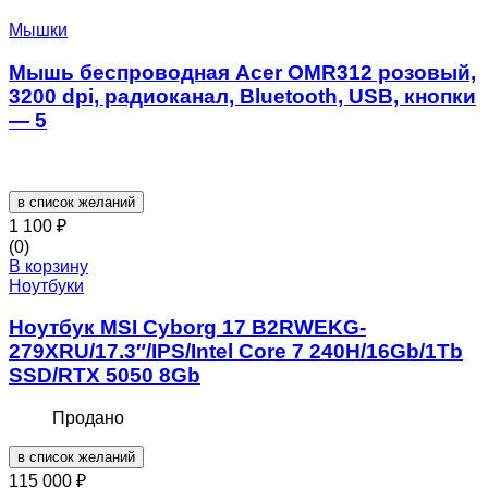
Мышки
Мышь беспроводная Acer OMR312 розовый,
3200 dpi, радиоканал, Bluetooth, USB, кнопки
— 5
в список желаний
1 100
₽
(0)
В корзину
Ноутбуки
Ноутбук MSI Cyborg 17 B2RWEKG-
279XRU/17.3″/IPS/Intel Core 7 240H/16Gb/1Tb
SSD/RTX 5050 8Gb
Продано
в список желаний
115 000
₽