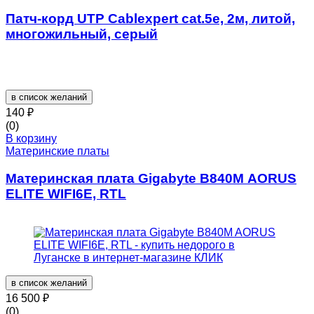
Патч-корд UTP Cablexpert cat.5e, 2м, литой,
многожильный, серый
в список желаний
140
₽
(0)
В корзину
Материнские платы
Материнская плата Gigabyte B840M AORUS
ELITE WIFI6E, RTL
в список желаний
16 500
₽
(0)