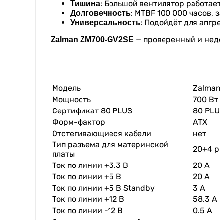
: Большой вентилятор работае
Тишина
: MTBF 100 000 часов, 
Долговечность
: Подойдёт для апг
Универсальность
— проверенный и недо
Zalman ZM700-GV2SE
Модель
Zalma
Мощность
700 Вт
Сертификат 80 PLUS
80 PLU
Форм-фактор
ATX
Отстегивающиеся кабели
нет
Тип разъема для материнской
20+4 p
платы
Ток по линии +3.3 В
20 A
Ток по линии +5 В
20 A
Ток по линии +5 В Standby
3 A
Ток по линии +12 В
58.3 A
Ток по линии -12 В
0.5 A