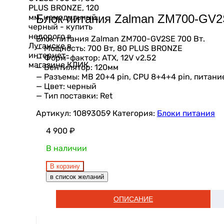
Блок питания Zalman ZM700-GV2
Блок питания Zalman ZM700-GV2SE 700 Вт.
— Мощность: 700 Вт, 80 PLUS BRONZE
— Форм-фактор: ATX, 12V v2.52
— Вентилятор: 120мм
— Разъемы: MB 20+4 pin, CPU 8+4+4 pin, питание
— Цвет: черный
— Тип поставки: Ret
Артикул:
10893059
Категория:
Блоки питания
4 900
₽
В наличии
В корзину
в список желаний
ОПИСАНИЕ