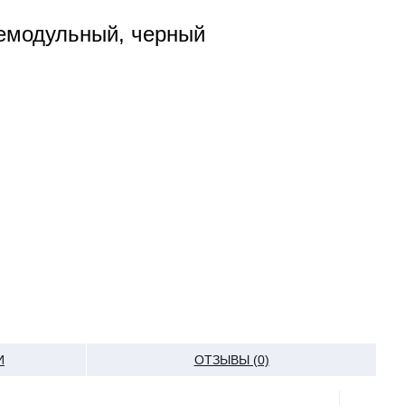
емодульный, черный
И
ОТЗЫВЫ (0)