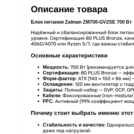
Описание товара
Блок питания Zalman ZM700-GV2SE 700 Вт
Надёжный и сбалансированный блок питани
уровня. Сертификация 80 PLUS Bronze, ка
4060/4070 или Ryzen 5/7, где важны стаби
Основные характеристики
: 700 Вт (рекомендуется дл
Мощность
: 80 PLUS Bronze — эфф
Сертификация
: ATX (140 × 150 × 86 мм
Форм-фактор
: 120 мм вентилятор с ги
Охлаждение
: Полный набор — OVP, OCP, OPP
Защиты
: Фиксированные (non-modular), 
Кабели
: Активный (99% коэффициент мощ
PFC
Почему стоит выбрать именно этот
: Однорельс
Стабильность и качество
даже под нагрузкой.