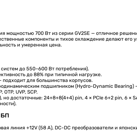
я мощностью 700 Вт из серии GV2SE — отличное решени
чественные компоненты и тихое охлаждение делают его 
льность и умеренная цена.
я систем до 550–600 Вт потребления).
ективность до 88% при типичной нагрузке.
) — подходит для большинства корпусов.
дродинамическим подшипником (Hydro-Dynamic Bearing) —
, OTP, UVP, SCP.
но достаточные: 24+8+8(4+4) pin, 4 × PCIe 6+2 pin, 6 × SA
ности).
 БП
овая линия +12V (58 А), DC-DC преобразователи и япон