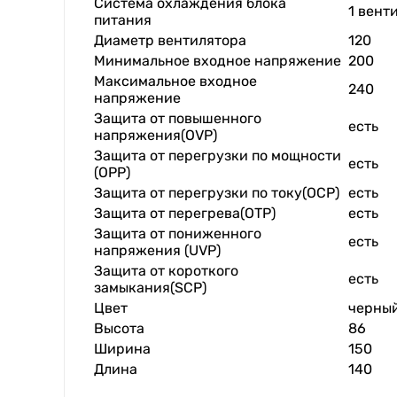
Система охлаждения блока
1 вент
питания
Диаметр вентилятора
120
Минимальное входное напряжение
200
Максимальное входное
240
напряжение
Защита от повышенного
есть
напряжения(OVP)
Защита от перегрузки по мощности
есть
(OPP)
Защита от перегрузки по току(OCP)
есть
Защита от перегрева(OTP)
есть
Защита от пониженного
есть
напряжения (UVP)
Защита от короткого
есть
замыкания(SCP)
Цвет
черны
Высота
86
Ширина
150
Длина
140