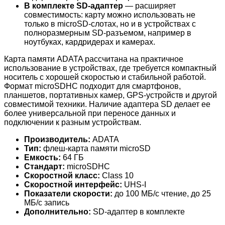
В комплекте SD-адаптер
— расширяет
совместимость: карту можно использовать не
только в microSD-слотах, но и в устройствах с
полноразмерным SD-разъемом, например в
ноутбуках, кардридерах и камерах.
Карта памяти ADATA рассчитана на практичное
использование в устройствах, где требуется компактный
носитель с хорошей скоростью и стабильной работой.
Формат microSDHC подходит для смартфонов,
планшетов, портативных камер, GPS-устройств и другой
совместимой техники. Наличие адаптера SD делает ее
более универсальной при переносе данных и
подключении к разным устройствам.
Производитель:
ADATA
Тип:
флеш-карта памяти microSD
Емкость:
64 ГБ
Стандарт:
microSDHC
Скоростной класс:
Class 10
Скоростной интерфейс:
UHS-I
Показатели скорости:
до 100 МБ/с чтение, до 25
МБ/с запись
Дополнительно:
SD-адаптер в комплекте