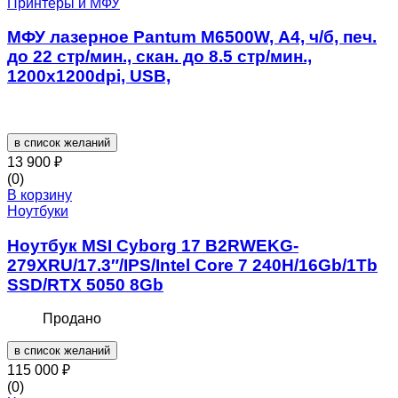
Принтеры и МФУ
МФУ лазерное Pantum M6500W, A4, ч/б, печ.
до 22 стр/мин., скан. до 8.5 стр/мин.,
1200x1200dpi, USB,
в список желаний
13 900
₽
(0)
В корзину
Ноутбуки
Ноутбук MSI Cyborg 17 B2RWEKG-
279XRU/17.3″/IPS/Intel Core 7 240H/16Gb/1Tb
SSD/RTX 5050 8Gb
Продано
в список желаний
115 000
₽
(0)