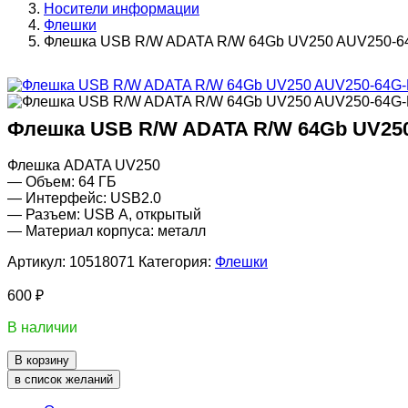
Носители информации
Флешки
Флешка USB R/W ADATA R/W 64Gb UV250 AUV250-6
Флешка USB R/W ADATA R/W 64Gb UV25
Флешка ADATA UV250
— Объем: 64 ГБ
— Интерфейс: USB2.0
— Разъем: USB А, открытый
— Материал корпуса: металл
Артикул:
10518071
Категория:
Флешки
600
₽
В наличии
В корзину
в список желаний