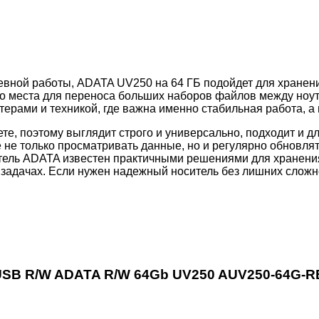
вной работы, ADATA UV250 на 64 ГБ подойдет для хранения
но места для переноса больших наборов файлов между ноут
рами и техникой, где важна именно стабильная работа, а 
, поэтому выглядит строго и универсально, подходит и д
е не только просматривать данные, но и регулярно обновлят
ель ADATA известен практичными решениями для хранения
задачах. Если нужен надежный носитель без лишних сложно
 USB R/W ADATA R/W 64Gb UV250 AUV250-64G-R