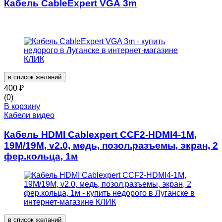
Кабель CableExpert VGA 3m
в список желаний
400
₽
(0)
В корзину
Кабели видео
Кабель HDMI Cablexpert CCF2-HDMI4-1M,
19M/19M, v2.0, медь, позол.разъемы, экран, 2
фер.кольца, 1м
в список желаний