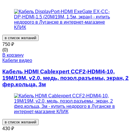
в список желаний
750
₽
(0)
В корзину
Кабели видео
Кабель HDMI Cablexpert CCF2-HDMI4-10,
19M/19M, v2.0, медь, позол.разъемы, экран, 2
фер.кольца, 3м
в список желаний
430
₽