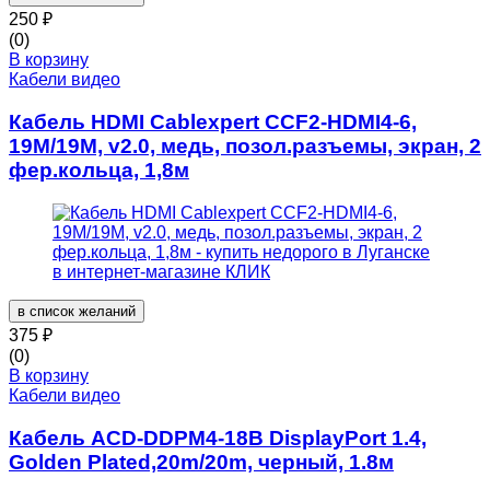
250
₽
(0)
В корзину
Кабели видео
Кабель HDMI Cablexpert CCF2-HDMI4-6,
19M/19M, v2.0, медь, позол.разъемы, экран, 2
фер.кольца, 1,8м
в список желаний
375
₽
(0)
В корзину
Кабели видео
Кабель ACD-DDPM4-18B DisplayPort 1.4,
Golden Plated,20m/20m, черный, 1.8м