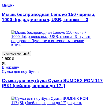
Мышки
Мышь беспроводная Lenovo 150 черный,
1000 dpi, радиоканал, USB, кнопки — 3
в список желаний
1 500
₽
(0)
В корзину
Сумки для ноутбуков
Сумка для ноутбука Сумка SUMDEX PON-117
(BK) {нейлон, черная до 17″}