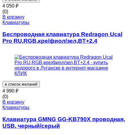
4 050
₽
(0)
В корзину
Клавиатуры
Беспроводная клавиатура Redragon Ucal
Pro RU,RGB,кре/фиол/зел,BT+2.4
в список желаний
4 990
₽
(0)
В корзину
Клавиатуры
Клавиатура GMNG GG-KB790X проводная,
USB, черный/серый