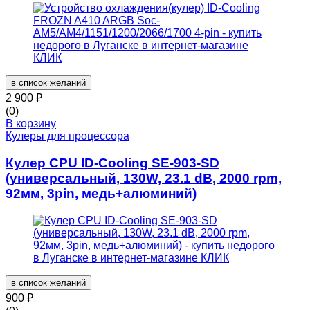
в список желаний
2 900
₽
(0)
В корзину
Кулеры для процессора
Кулер CPU ID-Cooling SE-903-SD
(универсальный, 130W, 23.1 dB, 2000 rpm,
92мм, 3pin, медь+алюминий)
в список желаний
900
₽