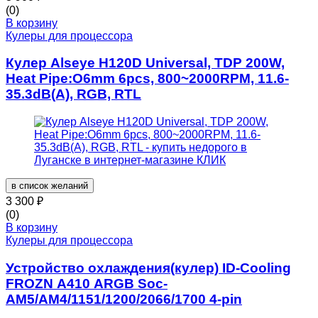
(0)
В корзину
Кулеры для процессора
Кулер Alseye H120D Universal, TDP 200W,
Heat Pipe:O6mm 6pcs, 800~2000RPM, 11.6-
35.3dB(A), RGB, RTL
в список желаний
3 300
₽
(0)
В корзину
Кулеры для процессора
Устройство охлаждения(кулер) ID-Cooling
FROZN A410 ARGB Soc-
AM5/AM4/1151/1200/2066/1700 4-pin