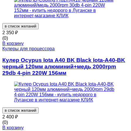
в список желаний
2 350
₽
(0)
В корзину
Кулеры для процессора
Кулер Ocypus Iota A40 BK Black Iota-A40-BK
черный 120мм алюминий+медь 2000rpm
29db 4-pin 220W 156мм
в список желаний
2 400
₽
(0)
В корзину