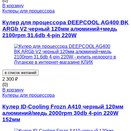
(0)
В корзину
Кулеры для процессора
Кулер для процессора DEEPCOOL AG400 BK
ARGb V2 черный 120мм алюминий+медь
2100rpm 31.6db 4-pin 220W
в список желаний
2 300
₽
(0)
В корзину
Кулеры для процессора
Кулер ID-Cooling Frozn A410 черный 120мм
алюминий/медь 2000rpm 30db 4-pin 220W
152мм