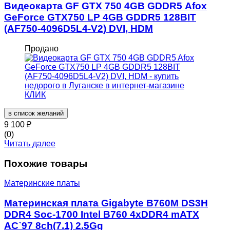
Видеокарта GF GTX 750 4GB GDDR5 Afox
GeForce GTX750 LP 4GB GDDR5 128BIT
(AF750-4096D5L4-V2) DVI, HDM
Продано
в список желаний
9 100
₽
(0)
Читать далее
Похожие товары
Материнские платы
Материнская плата Gigabyte B760M DS3H
DDR4 Soc-1700 Intel B760 4xDDR4 mATX
AC`97 8ch(7.1) 2.5Gg