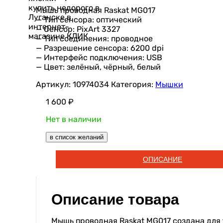
Мышь проводная Raskat MG017
— Тип сенсора: оптический
— Сенсор: PixArt 3327
— Тип соединения: проводное
— Разрешение сенсора: 6200 dpi
— Интерфейс подключения: USB
— Цвет: зелёный, чёрный, белый
Артикул:
10974034
Категория:
Мышки
1 600
₽
Нет в наличии
в список желаний
ОПИСАНИЕ
Описание товара
Мышь проводная Raskat MG017 создана для 