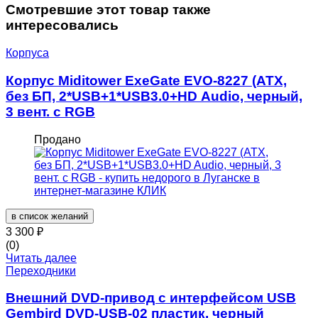
Смотревшие этот товар также
интересовались
Корпуса
Корпус Miditower ExeGate EVO-8227 (ATX,
без БП, 2*USB+1*USB3.0+HD Audio, черный,
3 вент. с RGB
Продано
в список желаний
3 300
₽
(0)
Читать далее
Переходники
Внешний DVD-привод с интерфейсом USB
Gembird DVD-USB-02 пластик, черный