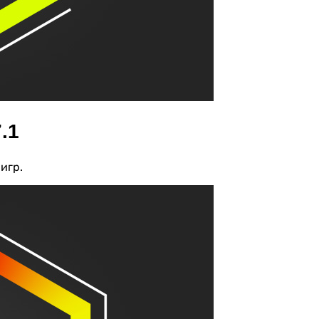
.1
игр.