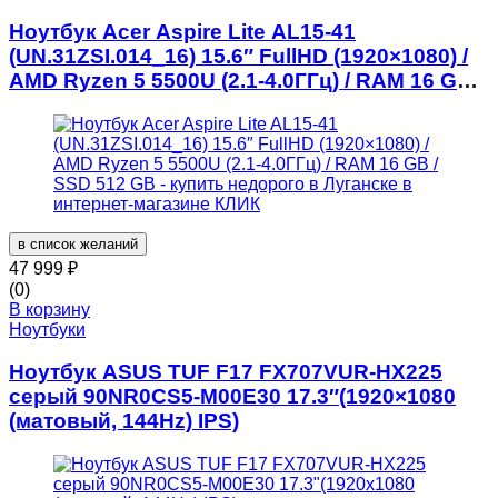
Ноутбук Acer Aspire Lite AL15-41
(UN.31ZSI.014_16) 15.6″ FullHD (1920×1080) /
AMD Ryzen 5 5500U (2.1-4.0ГГц) / RAM 16 GB /
SSD 512 GB
в список желаний
47 999
₽
(0)
В корзину
Ноутбуки
Ноутбук ASUS TUF F17 FX707VUR-HX225
серый 90NR0CS5-M00E30 17.3″(1920×1080
(матовый, 144Hz) IPS)