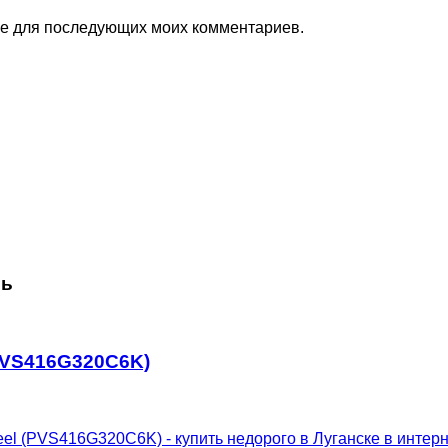
ере для последующих моих комментариев.
сь
(PVS416G320C6K)