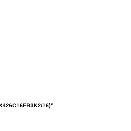
HX426C16FB3K2/16)”