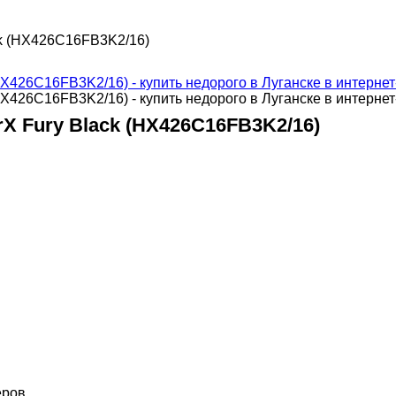
ck (HX426C16FB3K2/16)
X Fury Black (HX426C16FB3K2/16)
еров