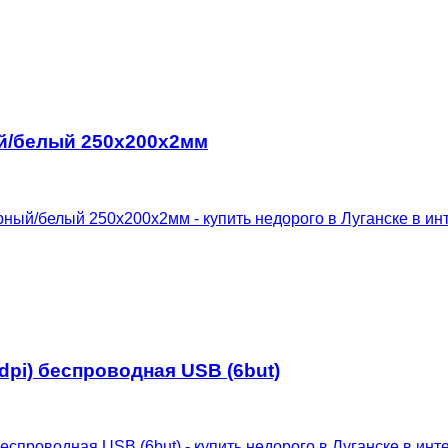
ый/белый 250x200x2мм
pi) беспроводная USB (6but)