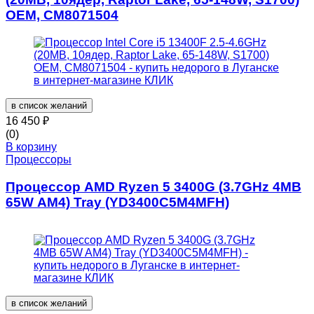
OEM, CM8071504
в список желаний
16 450
₽
(0)
В корзину
Процессоры
Процессор AMD Ryzen 5 3400G (3.7GHz 4MB
65W AM4) Tray (YD3400C5M4MFH)
в список желаний