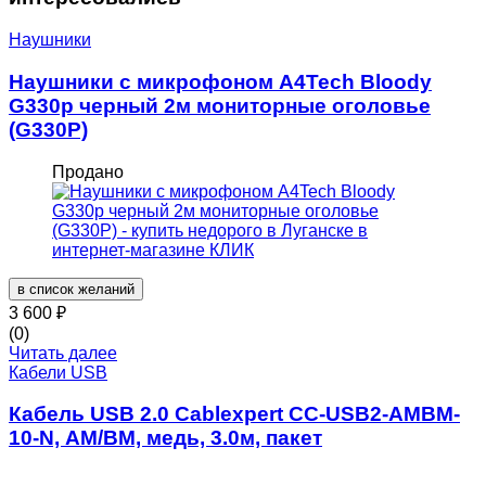
Наушники
Наушники с микрофоном A4Tech Bloody
G330p черный 2м мониторные оголовье
(G330P)
Продано
в список желаний
3 600
₽
(0)
Читать далее
Кабели USB
Кабель USB 2.0 Cablexpert CC-USB2-AMBM-
10-N, AM/BM, медь, 3.0м, пакет