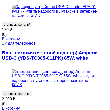
в список желаний
170
₽
(0)
В корзину
ЗУ для телефонов
Блок питания (сетевой адаптер) Amperin
USB-C (YDS-TC065-011PK) 65W, white
в список желаний
2 200
₽
(0)
В корзину