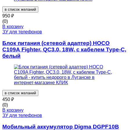
в список желаний
950
₽
(0)
В корзину
ЗУ для телефонов
Блок питания (сетевой адаптер) HOCO
C109A Fighter, QC3.0, 18W, с кабелем Type-C,
белый
в список желаний
450
₽
(0)
В корзину
ЗУ для телефонов
Мобильный аккумулятор Digma DGPF10B