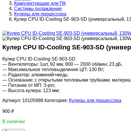
Комплектующие для ПК
Системы охлаждения
Кулеры для процессора
Кулер CPU ID-Cooling SE-903-SD (универсальный, 13
Кулер CPU ID-Cooling SE-903-SD (универ
Кулер CPU ID-Cooling SE-903-SD
— Вентиляторы: 1шт, 92 мм, 800 — 2000 об/мин; 23 дБ,
— Максимальное тепловыделение ЦП: 130 Вт;
— Радиатор: алюминий+медь;
— Основание: с открытыми тепловыми трубками, матери
— Питание от МП: 3-pin;
— Высота кулера: 123 мм;
Артикул:
10105988
Категория:
Кулеры для процессора
900
₽
В наличии