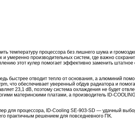
изить температуру процессора без лишнего шума и громозд
 и умеренно производительных систем, где важно сохранит
плению этот кулер помогает эффективно заменить штатное
ь быстрее отводит тепло от основания, а алюминий помога
 rpm, что обеспечивает уверенный обдув радиатора и помо
авляет 23,1 dB, поэтому система охлаждения не будет отвл
многими материнскими платами, а производитель ID-COOLIN
ер для процессора, ID-Cooling SE-903-SD — удачный выбо
 его практичным решением для повседневного ПК.