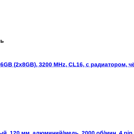
сь
16GB (2x8GB), 3200 MHz, CL16, с радиатором, 
, 120 мм, алюминий/медь, 2000 об/мин, 4 pin,