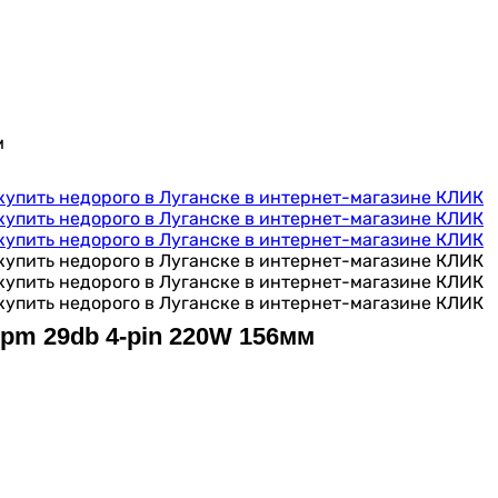
м
pm 29db 4-pin 220W 156мм