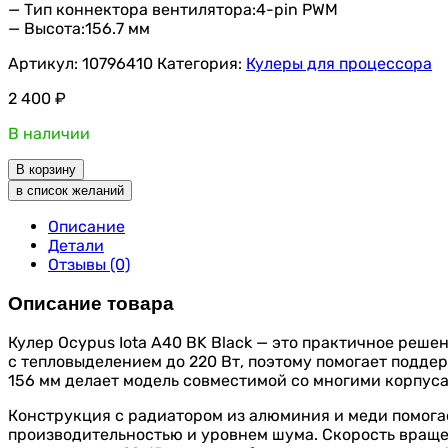
— Тип коннектора вентилятора:4-pin PWM
— Высота:156.7 мм
Артикул:
10796410
Категория:
Кулеры для процессора
2 400
₽
В наличии
В корзину
в список желаний
Описание
Детали
Отзывы (0)
Описание товара
Кулер Ocypus Iota A40 BK Black — это практичное реше
с тепловыделением до 220 Вт, поэтому помогает подде
156 мм делает модель совместимой со многими корпуса
Конструкция с радиатором из алюминия и меди помогае
производительностью и уровнем шума. Скорость вращен