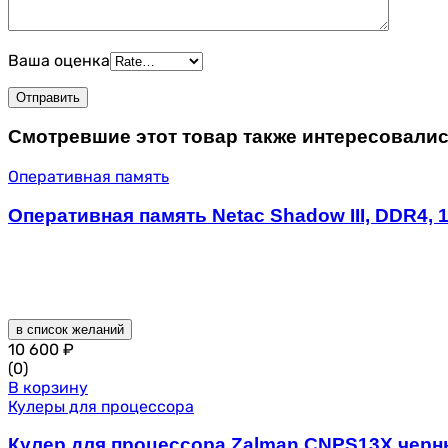
Ваша оценка
Смотревшие этот товар также интересовали
Оперативная память
Оперативная память Netac Shadow III, DDR4, 
в список желаний
10 600
₽
(0)
В корзину
Кулеры для процессора
Кулер для процессора Zalman CNPS13X черный