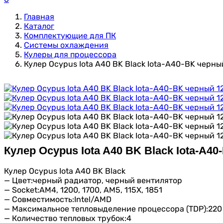
Главная
Каталог
Комплектующие для ПК
Системы охлаждения
Кулеры для процессора
Кулер Ocypus Iota A40 BK Black Iota-A40-BK чер
Кулер Ocypus Iota A40 BK Black Iota-A
Кулер Ocypus Iota A40 BK Black
— Цвет:черный радиатор, черный вентилятор
— Socket:AM4, 1200, 1700, AM5, 115X, 1851
— Совместимость:Intel/AMD
— Максимальное тепловыделение процессора (TDP):220
— Количество тепловых трубок:4