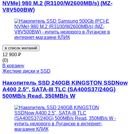
NVMe) 980 M.2 (R3100/W2600MB/s) (MZ-
V8V500BW)
в список желаний
12 900
₽
(0)
В корзину
Жесткие диски и SSD
Накопитель SSD 240GB KINGSTON SSDNow
A400 2.5″, SATA-III TLC (SA400S37/240G)
500MB/s Read, 350MB/s W